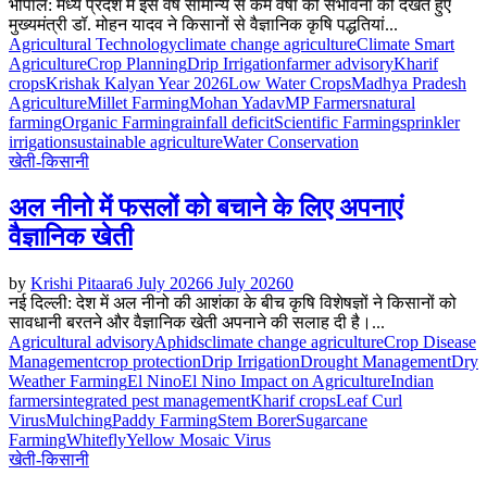
भोपाल: मध्य प्रदेश में इस वर्ष सामान्य से कम वर्षा की संभावना को देखते हुए
मुख्यमंत्री डॉ. मोहन यादव ने किसानों से वैज्ञानिक कृषि पद्धतियां...
Agricultural Technology
climate change agriculture
Climate Smart
Agriculture
Crop Planning
Drip Irrigation
farmer advisory
Kharif
crops
Krishak Kalyan Year 2026
Low Water Crops
Madhya Pradesh
Agriculture
Millet Farming
Mohan Yadav
MP Farmers
natural
farming
Organic Farming
rainfall deficit
Scientific Farming
sprinkler
irrigation
sustainable agriculture
Water Conservation
खेती-किसानी
अल नीनो में फसलों को बचाने के लिए अपनाएं
वैज्ञानिक खेती
by
Krishi Pitaara
6 July 2026
6 July 2026
0
नई दिल्ली: देश में अल नीनो की आशंका के बीच कृषि विशेषज्ञों ने किसानों को
सावधानी बरतने और वैज्ञानिक खेती अपनाने की सलाह दी है।...
Agricultural advisory
Aphids
climate change agriculture
Crop Disease
Management
crop protection
Drip Irrigation
Drought Management
Dry
Weather Farming
El Nino
El Nino Impact on Agriculture
Indian
farmers
integrated pest management
Kharif crops
Leaf Curl
Virus
Mulching
Paddy Farming
Stem Borer
Sugarcane
Farming
Whitefly
Yellow Mosaic Virus
खेती-किसानी