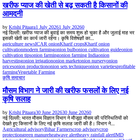
खरीफ प्याज की खेती से बढ़ सकती है किसानों की
आमदनी
by
Krishi Pitaara
1 July 2026
1 July 2026
0
नई दिल्ली: खरीफ प्याज की बुवाई का समय शुरू हो चुका है और जुलाई माह भर
इसकी खेती का कार्य जारी रहेगा। कृषि विशेषज्ञों का...
agriculture news
ICAR onion
Kharif crops
Kharif onion
cultivation
modern farming
onion bulb
onion cultivation guide
onion
cultivation tips
onion farming
onion farming India
onion
harvesting
onion irrigation
onion market
onion nursery
onion
prices
onion production
onion sets technique
onion varieties
profitable
farming
Vegetable Farming
कृषि समाचार
मौसम विभाग ने जारी की खरीफ फसलों के लिए नई
कृषि सलाह
by
Krishi Pitaara
30 June 2026
30 June 2026
0
नई दिल्ली: भारत मौसम विज्ञान विभाग ने मौजूदा मौसम की परिस्थितियों को
देखते हुए किसानों के लिए नई कृषि सलाह जारी की है। विभाग ने...
Agricultural advisory
Bihar Farmers
crop advisory
crop
protection
green manure
heatwave alert
heavy rainfall alert
IMD