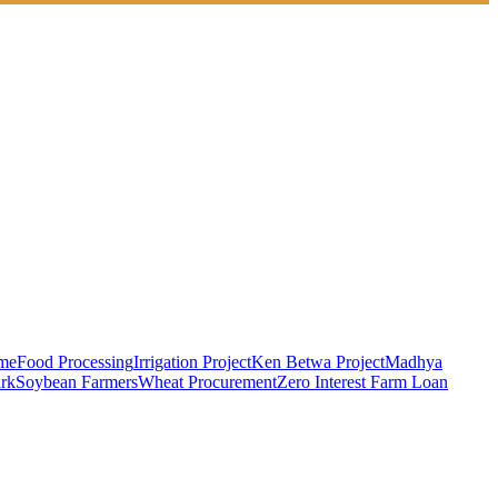
eme
Food Processing
Irrigation Project
Ken Betwa Project
Madhya
rk
Soybean Farmers
Wheat Procurement
Zero Interest Farm Loan