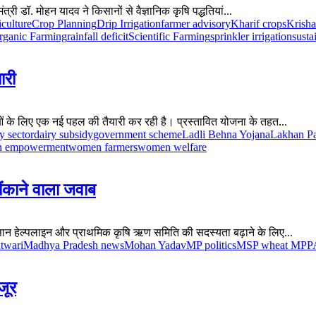
ंत्री डॉ. मोहन यादव ने किसानों से वैज्ञानिक कृषि पद्धतियां...
culture
Crop Planning
Drip Irrigation
farmer advisory
Kharif crops
Krisha
rganic Farming
rainfall deficit
Scientific Farming
sprinkler irrigation
susta
ारी
ओं के लिए एक नई पहल की तैयारी कर रही है। प्रस्तावित योजना के तहत...
y sector
dairy subsidy
government scheme
Ladli Behna Yojana
Lakhan Pa
 empowerment
women farmers
women welfare
ौंकाने वाला जवाब
 किसान हेल्पलाइन और प्राथमिक कृषि ऋण समिति की सदस्यता बढ़ाने के लिए...
atwari
Madhya Pradesh news
Mohan Yadav
MP politics
MSP wheat MP
P
जूर