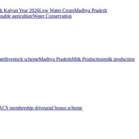
k Kalyan Year 2026
Low Water Crops
Madhya Pradesh
inable agriculture
Water Conservation
tel
livestock scheme
Madhya Pradesh
Milk Production
milk production
ACS membership drive
urad bonus scheme