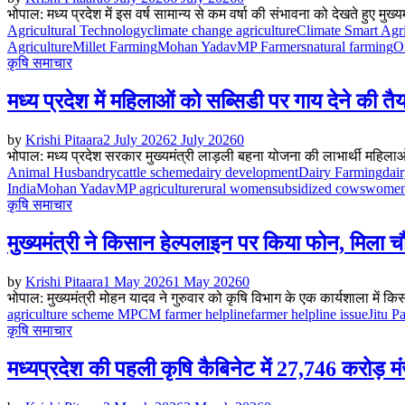
भोपाल: मध्य प्रदेश में इस वर्ष सामान्य से कम वर्षा की संभावना को देखते हुए मुख्यम
Agricultural Technology
climate change agriculture
Climate Smart Agri
Agriculture
Millet Farming
Mohan Yadav
MP Farmers
natural farming
O
कृषि समाचार
मध्य प्रदेश में महिलाओं को सब्सिडी पर गाय देने की तैय
by
Krishi Pitaara
2 July 2026
2 July 2026
0
भोपाल: मध्य प्रदेश सरकार मुख्यमंत्री लाड़ली बहना योजना की लाभार्थी महिला
Animal Husbandry
cattle scheme
dairy development
Dairy Farming
dair
India
Mohan Yadav
MP agriculture
rural women
subsidized cows
women
कृषि समाचार
मुख्यमंत्री ने किसान हेल्पलाइन पर किया फोन, मिला च
by
Krishi Pitaara
1 May 2026
1 May 2026
0
भोपाल: मुख्यमंत्री मोहन यादव ने गुरुवार को कृषि विभाग के एक कार्यशाला में
agriculture scheme MP
CM farmer helpline
farmer helpline issue
Jitu P
कृषि समाचार
मध्यप्रदेश की पहली कृषि कैबिनेट में 27,746 करोड़ मं