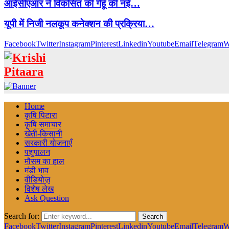
आईसीएआर ने विकसित की गेहूँ की नई…
यूपी में निजी नलकूप कनेक्शन की प्रक्रिया…
Facebook
Twitter
Instagram
Pinterest
Linkedin
Youtube
Email
Telegram
W
Home
कृषि पिटारा
कृषि समाचार
खेती-किसानी
सरकारी योजनाएँ
पशुपालन
मौसम का हाल
मंडी भाव
वीडियोज़
विशेष लेख
Ask Question
Search for:
Search
Facebook
Twitter
Instagram
Pinterest
Linkedin
Youtube
Email
Telegram
W