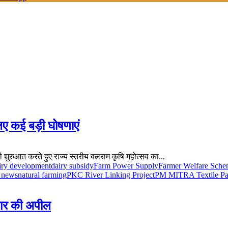
िए कई बड़ी घोषणाएं
की शुरुआत करते हुए राज्य स्तरीय बलराम कृषि महोत्सव का...
iry development
dairy subsidy
Farm Power Supply
Farmer Welfare Sch
 news
natural farming
PKC River Linking Project
PM MITRA Textile Pa
कार की अपील