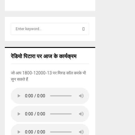
S
e
a
S
r
c
E
रेडियो पिटारा पर आज के कार्यक्रम
h
f
A
o
जो आप 1800-12000-13 पर मिस्ड कॉल करके भी
r
R
सुन सकते हैं
:
C
H