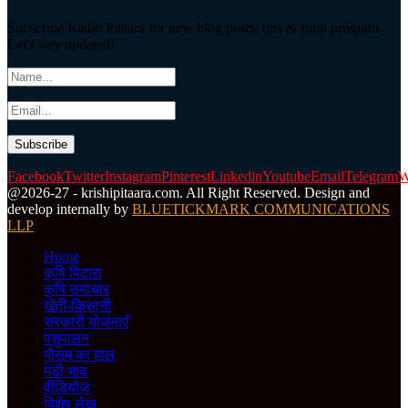
Subscribe Radio Pitaara for new blog posts, tips & rural program.
Let's stay updated!
Facebook
Twitter
Instagram
Pinterest
Linkedin
Youtube
Email
Telegram
W
@2026-27 - krishipitaara.com. All Right Reserved. Design and
develop internally by
BLUETICKMARK COMMUNICATIONS
LLP
Home
कृषि पिटारा
कृषि समाचार
खेती-किसानी
सरकारी योजनाएँ
पशुपालन
मौसम का हाल
मंडी भाव
वीडियोज़
विशेष लेख