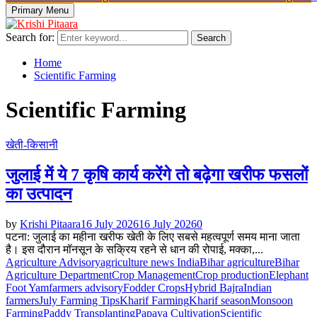
Primary Menu
Search for:
Search
Home
Scientific Farming
Scientific Farming
खेती-किसानी
जुलाई में ये 7 कृषि कार्य करेंगे तो बढ़ेगा खरीफ फसलों
का उत्पादन
by
Krishi Pitaara
16 July 2026
16 July 2026
0
पटना: जुलाई का महीना खरीफ खेती के लिए सबसे महत्वपूर्ण समय माना जाता
है। इस दौरान मॉनसून के सक्रिय रहने से धान की रोपाई, मक्का,...
Agriculture Advisory
agriculture news India
Bihar agriculture
Bihar
Agriculture Department
Crop Management
Crop production
Elephant
Foot Yam
farmers advisory
Fodder Crops
Hybrid Bajra
Indian
farmers
July Farming Tips
Kharif Farming
Kharif season
Monsoon
Farming
Paddy Transplanting
Papaya Cultivation
Scientific