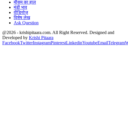
मौसम का हाल
मंडी भाव
वीडियोज़
विशेष लेख
Ask Question
@2026 - krishipitaara.com. All Right Reserved. Designed and
Developed by
Krishi Pitaara
Facebook
Twitter
Instagram
Pinterest
Linkedin
Youtube
Email
Telegram
W