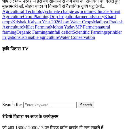
भोपाल: मध्य प्रदेश में इस वर्ष सामान्य से कम वर्षा की संभावना को देखते हुए
मुख्यमंत्री डॉ. मोहन यादव ने किसानों से वैज्ञानिक कृषि पद्धतियां...
Agricultural Technology
climate change agriculture
Climate Smart
Agriculture
Crop Planning
Drip Irrigation
farmer advisory
Kharif
crops
Krishak Kalyan Year 2026
Low Water Crops
Madhya Pradesh
Agriculture
Millet Farming
Mohan Yadav
MP Farmers
natural
farming
Organic Farming
rainfall deficit
Scientific Farming
sprinkler
irrigation
sustainable agriculture
Water Conservation
कृषि पिटारा TV
Search for:
Search
रेडियो पिटारा पर आज के कार्यक्रम
जो आप 1800-12000-13 पर मिस्ड कॉल करके भी सुन सकते हैं