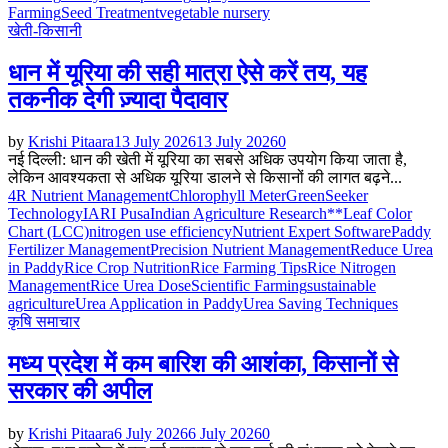
Farming
Seed Treatment
vegetable nursery
खेती-किसानी
धान में यूरिया की सही मात्रा ऐसे करें तय, यह
तकनीक देगी ज़्यादा पैदावार
by
Krishi Pitaara
13 July 2026
13 July 2026
0
नई दिल्ली: धान की खेती में यूरिया का सबसे अधिक उपयोग किया जाता है,
लेकिन आवश्यकता से अधिक यूरिया डालने से किसानों की लागत बढ़ने...
4R Nutrient Management
Chlorophyll Meter
GreenSeeker
Technology
IARI Pusa
Indian Agriculture Research**
Leaf Color
Chart (LCC)
nitrogen use efficiency
Nutrient Expert Software
Paddy
Fertilizer Management
Precision Nutrient Management
Reduce Urea
in Paddy
Rice Crop Nutrition
Rice Farming Tips
Rice Nitrogen
Management
Rice Urea Dose
Scientific Farming
sustainable
agriculture
Urea Application in Paddy
Urea Saving Techniques
कृषि समाचार
मध्य प्रदेश में कम बारिश की आशंका, किसानों से
सरकार की अपील
by
Krishi Pitaara
6 July 2026
6 July 2026
0