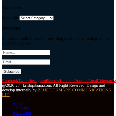
Categories
Categories
Newsletter
Subscribe Radio Pitaara for new blog posts, tips & rural program.
Let's stay updated!
Facebook
Twitter
Instagram
Pinterest
Linkedin
Youtube
Email
Telegram
W
@2026-27 - krishipitaara.com. All Right Reserved. Design and
develop internally by
BLUETICKMARK COMMUNICATIONS
LLP
Home
कृषि पिटारा
कृषि समाचार