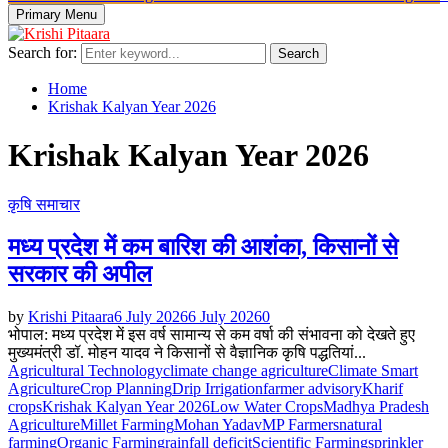
Primary Menu
Search for:
Search
Home
Krishak Kalyan Year 2026
Krishak Kalyan Year 2026
कृषि समाचार
मध्य प्रदेश में कम बारिश की आशंका, किसानों से
सरकार की अपील
by
Krishi Pitaara
6 July 2026
6 July 2026
0
भोपाल: मध्य प्रदेश में इस वर्ष सामान्य से कम वर्षा की संभावना को देखते हुए
मुख्यमंत्री डॉ. मोहन यादव ने किसानों से वैज्ञानिक कृषि पद्धतियां...
Agricultural Technology
climate change agriculture
Climate Smart
Agriculture
Crop Planning
Drip Irrigation
farmer advisory
Kharif
crops
Krishak Kalyan Year 2026
Low Water Crops
Madhya Pradesh
Agriculture
Millet Farming
Mohan Yadav
MP Farmers
natural
farming
Organic Farming
rainfall deficit
Scientific Farming
sprinkler