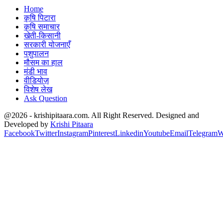
Home
कृषि पिटारा
कृषि समाचार
खेती-किसानी
सरकारी योजनाएँ
पशुपालन
मौसम का हाल
मंडी भाव
वीडियोज़
विशेष लेख
Ask Question
@2026 - krishipitaara.com. All Right Reserved. Designed and
Developed by
Krishi Pitaara
Facebook
Twitter
Instagram
Pinterest
Linkedin
Youtube
Email
Telegram
W