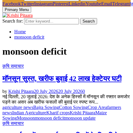
Facebook
Twitter
Instagram
Pinterest
Linkedin
Youtube
Email
Telegram
W
Primary Menu
Search for:
Search
Home
monsoon deficit
monsoon deficit
कृषि समाचार
मॉनसून सुस्त, खरीफ बुवाई 42 लाख हेक्टेयर घटी
by
Krishi Pitaara
20 July 2026
20 July 2026
0
नई दिल्ली, 20 जुलाई 2026: देश के अनेक हिस्सों में मॉनसून की रफ्तार कमजोर
पड़ने का असर अब खरीफ फसलों की बुवाई पर स्पष्ट रूप...
agriculture news
Bajra Sowing
Cotton Sowing
Crop Area
farmers
news
Indian Agriculture
Kharif crops
Krishi Pitaara
Maize
Sowing
Monsoon
monsoon deficit
monsoon update
कृषि समाचार