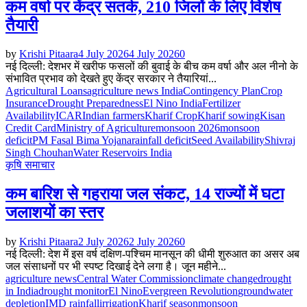
कम वर्षा पर केंद्र सतर्क, 210 जिलों के लिए विशेष
तैयारी
by
Krishi Pitaara
4 July 2026
4 July 2026
0
नई दिल्ली: देशभर में खरीफ फसलों की बुवाई के बीच कम वर्षा और अल नीनो के
संभावित प्रभाव को देखते हुए केंद्र सरकार ने तैयारियां...
Agricultural Loans
agriculture news India
Contingency Plan
Crop
Insurance
Drought Preparedness
El Nino India
Fertilizer
Availability
ICAR
Indian farmers
Kharif Crop
Kharif sowing
Kisan
Credit Card
Ministry of Agriculture
monsoon 2026
monsoon
deficit
PM Fasal Bima Yojana
rainfall deficit
Seed Availability
Shivraj
Singh Chouhan
Water Reservoirs India
कृषि समाचार
कम बारिश से गहराया जल संकट, 14 राज्यों में घटा
जलाशयों का स्तर
by
Krishi Pitaara
2 July 2026
2 July 2026
0
नई दिल्ली: देश में इस वर्ष दक्षिण-पश्चिम मानसून की धीमी शुरुआत का असर अब
जल संसाधनों पर भी स्पष्ट दिखाई देने लगा है। जून महीने...
agriculture news
Central Water Commission
climate change
drought
in India
drought monitor
El Nino
Evergreen Revolution
groundwater
depletion
IMD rainfall
irrigation
Kharif season
monsoon