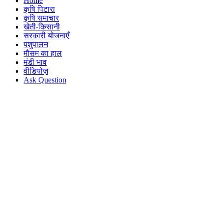
Home
कृषि पिटारा
कृषि समाचार
खेती-किसानी
सरकारी योजनाएँ
पशुपालन
मौसम का हाल
मंडी भाव
वीडियोज़
Ask Question