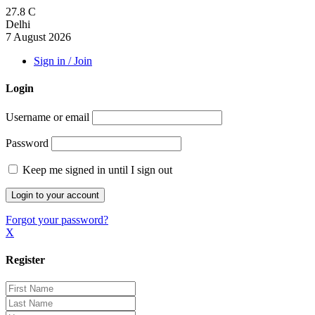
27.8
C
Delhi
7 August 2026
Sign in / Join
Login
Username or email
Password
Keep me signed in until I sign out
Forgot your password?
X
Register