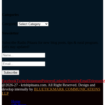
Categories
Categories
Newsletter
Subscribe Radio Pitaara for new blog posts, tips & rural program.
Let's stay updated!
Facebook
Twitter
Instagram
Pinterest
Linkedin
Youtube
Email
Telegram
W
@2026-27 - krishipitaara.com. All Right Reserved. Design and
develop internally by
BLUETICKMARK COMMUNICATIONS
LLP
Home