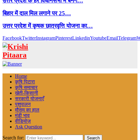
उत्तर प्रदेश के हर विधानसभा में बनेंगे…
बिहार में दाल मिल लगाने पर 25…
उत्तर प्रदेश में कृषक छात्रवृत्ति योजना का…
Facebook
Twitter
Instagram
Pinterest
Linkedin
Youtube
Email
Telegram
W
Home
कृषि पिटारा
कृषि समाचार
खेती-किसानी
सरकारी योजनाएँ
पशुपालन
मौसम का हाल
मंडी भाव
वीडियोज़
Ask Question
Search for:
Search