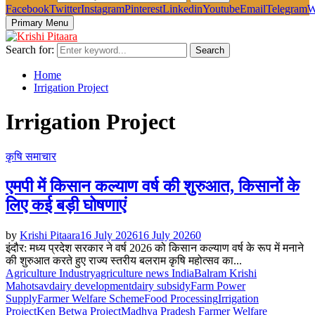
Facebook
Twitter
Instagram
Pinterest
Linkedin
Youtube
Email
Telegram
W
Primary Menu
Search for:
Search
Home
Irrigation Project
Irrigation Project
कृषि समाचार
एमपी में किसान कल्याण वर्ष की शुरुआत, किसानों के
लिए कई बड़ी घोषणाएं
by
Krishi Pitaara
16 July 2026
16 July 2026
0
इंदौर: मध्य प्रदेश सरकार ने वर्ष 2026 को किसान कल्याण वर्ष के रूप में मनाने
की शुरुआत करते हुए राज्य स्तरीय बलराम कृषि महोत्सव का...
Agriculture Industry
agriculture news India
Balram Krishi
Mahotsav
dairy development
dairy subsidy
Farm Power
Supply
Farmer Welfare Scheme
Food Processing
Irrigation
Project
Ken Betwa Project
Madhya Pradesh Farmer Welfare