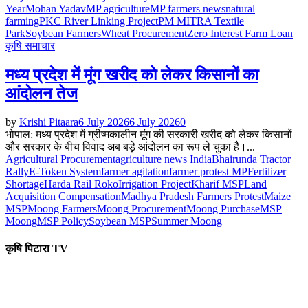
Year
Mohan Yadav
MP agriculture
MP farmers news
natural
farming
PKC River Linking Project
PM MITRA Textile
Park
Soybean Farmers
Wheat Procurement
Zero Interest Farm Loan
कृषि समाचार
मध्य प्रदेश में मूंग खरीद को लेकर किसानों का
आंदोलन तेज
by
Krishi Pitaara
6 July 2026
6 July 2026
0
भोपाल: मध्य प्रदेश में ग्रीष्मकालीन मूंग की सरकारी खरीद को लेकर किसानों
और सरकार के बीच विवाद अब बड़े आंदोलन का रूप ले चुका है।...
Agricultural Procurement
agriculture news India
Bhairunda Tractor
Rally
E-Token System
farmer agitation
farmer protest MP
Fertilizer
Shortage
Harda Rail Roko
Irrigation Project
Kharif MSP
Land
Acquisition Compensation
Madhya Pradesh Farmers Protest
Maize
MSP
Moong Farmers
Moong Procurement
Moong Purchase
MSP
Moong
MSP Policy
Soybean MSP
Summer Moong
कृषि पिटारा TV