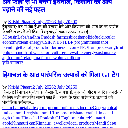
अब फलों से भी बनेगा इथेनॉल, किसानों की आय
बढ़ाने की नई पहल
by
Krishi Pitaara
3 July 2026
3 July 2026
0
हैदराबाद: देश में जैव ईंधन को बढ़ावा देने और किसानों की आय के नए स्रोत
विकसित करने की दिशा में महत्वपूर्ण कदम उठाया गया है।...
3CousinLabs
Andhra Pradesh farmers
bioethanol
biofuel
circular
economy
clean energy
CSIR NIIST
EBP programme
ethanol
blending
ethanol production
farmers income
FPO
fruit processing
fruit
pulp ethanol
fruit waste
horticulture
renewable energy
sustainable
agriculture
Telangana farmers
value addition
कृषि समाचार
हिमाचल के आठ पारंपरिक उत्पादों को मिला GI टैग
by
Krishi Pitaara
2 July 2026
2 July 2026
0
शिमला: हिमाचल प्रदेश के किसानों, बागवानों, बुनकरों और पारंपरिक कारीगरों
के लिए बड़ी उपलब्धि सामने आई है। राज्य के आठ पारंपरिक उत्पादों को
भौगोलिक संकेतक...
Chamba metal art
export promotion
farmers income
Geographical
Indication
GI registration
GI Tag products
handicrafts
Himachal
agriculture
Himachal Pradesh GI Tag
horticulture
Kinnauri
apple
Kinnauri cap
Kinnauri jewellery
local products
Mandi Sepu