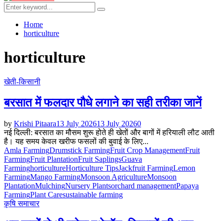
Menu
Search
Search
for:
Home
horticulture
horticulture
खेती-किसानी
बरसात में फलदार पौधे लगाने का सही तरीका जानें
by
Krishi Pitaara
13 July 2026
13 July 2026
0
नई दिल्ली: बरसात का मौसम शुरू होते ही खेतों और बागों में हरियाली लौट आती
है। यह समय केवल खरीफ फसलों की बुवाई के लिए...
Amla Farming
Drumstick Farming
Fruit Crop Management
Fruit
Farming
Fruit Plantation
Fruit Saplings
Guava
Farming
horticulture
Horticulture Tips
Jackfruit Farming
Lemon
Farming
Mango Farming
Monsoon Agriculture
Monsoon
Plantation
Mulching
Nursery Plants
orchard management
Papaya
Farming
Plant Care
sustainable farming
कृषि समाचार