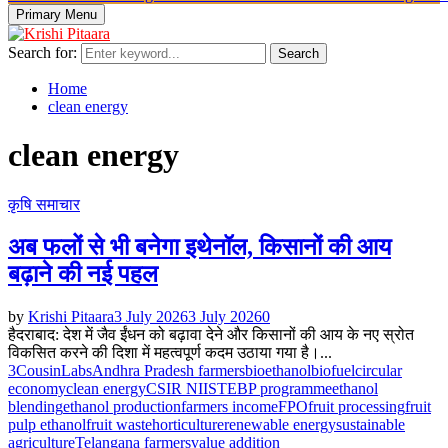
Primary Menu
Search for:
Search
Home
clean energy
clean energy
कृषि समाचार
अब फलों से भी बनेगा इथेनॉल, किसानों की आय
बढ़ाने की नई पहल
by
Krishi Pitaara
3 July 2026
3 July 2026
0
हैदराबाद: देश में जैव ईंधन को बढ़ावा देने और किसानों की आय के नए स्रोत
विकसित करने की दिशा में महत्वपूर्ण कदम उठाया गया है।...
3CousinLabs
Andhra Pradesh farmers
bioethanol
biofuel
circular
economy
clean energy
CSIR NIIST
EBP programme
ethanol
blending
ethanol production
farmers income
FPO
fruit processing
fruit
pulp ethanol
fruit waste
horticulture
renewable energy
sustainable
agriculture
Telangana farmers
value addition