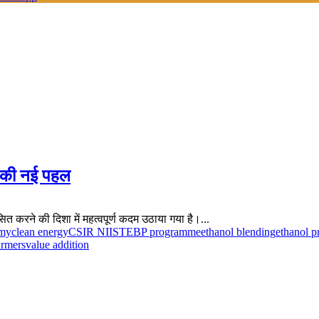
े की नई पहल
ित करने की दिशा में महत्वपूर्ण कदम उठाया गया है।...
omy
clean energy
CSIR NIIST
EBP programme
ethanol blending
ethanol p
armers
value addition