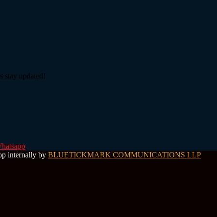
s stay updated!
hatsapp
op internally by
BLUETICKMARK COMMUNICATIONS LLP