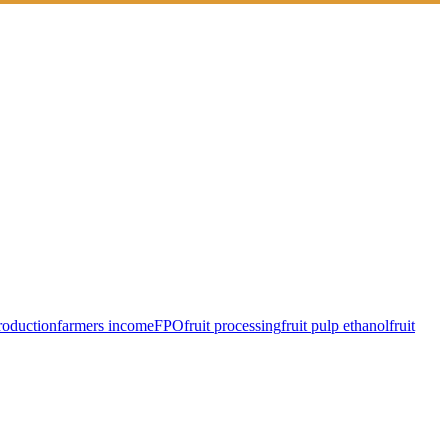
roduction
farmers income
FPO
fruit processing
fruit pulp ethanol
fruit