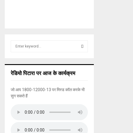
S
e
a
S
r
c
E
रेडियो पिटारा पर आज के कार्यक्रम
h
f
A
o
जो आप 1800-12000-13 पर मिस्ड कॉल करके भी
r
R
सुन सकते हैं
:
C
H