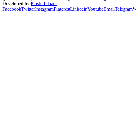
Developed by
Krishi Pitaara
Facebook
Twitter
Instagram
Pinterest
Linkedin
Youtube
Email
Telegram
W