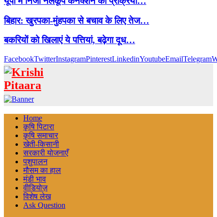
यूपी में निजी नलकूप कनेक्शन की प्रक्रिया…
बिहार: खुरपका-मुंहपका से बचाव के लिए तेज…
बकरियों को खिलाएं ये पत्तियां, बढ़ेगा दूध…
Facebook
Twitter
Instagram
Pinterest
Linkedin
Youtube
Email
Telegram
W
Home
कृषि पिटारा
कृषि समाचार
खेती-किसानी
सरकारी योजनाएँ
पशुपालन
मौसम का हाल
मंडी भाव
वीडियोज़
विशेष लेख
Ask Question