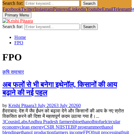
Search for:
Search
Facebook
Twitter
Instagram
Pinterest
Linkedin
Youtube
Email
Telegram
W
Primary Menu
Search for:
Search
Home
FPO
FPO
कृषि समाचार
अब फलों से भी बनेगा इथेनॉल, किसानों की आय
बढ़ाने की नई पहल
by
Krishi Pitaara
3 July 2026
3 July 2026
0
हैदराबाद: देश में जैव ईंधन को बढ़ावा देने और किसानों की आय के नए स्रोत
विकसित करने की दिशा में महत्वपूर्ण कदम उठाया गया है।...
3CousinLabs
Andhra Pradesh farmers
bioethanol
biofuel
circular
economy
clean energy
CSIR NIIST
EBP programme
ethanol
blending
ethanol production
farmers income
FPO
fruit processing
fruit