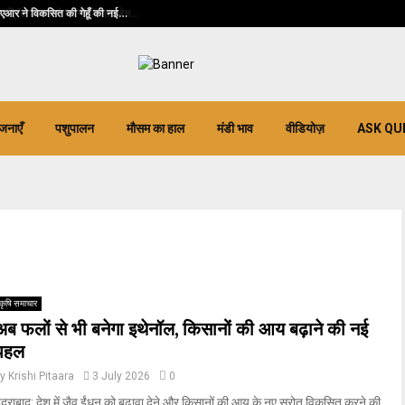
आर ने विकसित की गेहूँ की नई…
जनाएँ
पशुपालन
मौसम का हाल
मंडी भाव
वीडियोज़
ASK QU
कृषि समाचार
अब फलों से भी बनेगा इथेनॉल, किसानों की आय बढ़ाने की नई
पहल
by
Krishi Pitaara
3 July 2026
0
ैदराबाद: देश में जैव ईंधन को बढ़ावा देने और किसानों की आय के नए स्रोत विकसित करने की