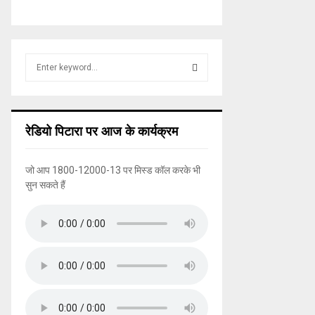
S
e
a
S
r
c
E
रेडियो पिटारा पर आज के कार्यक्रम
h
f
A
o
जो आप 1800-12000-13 पर मिस्ड कॉल करके भी
r
R
सुन सकते हैं
:
C
H