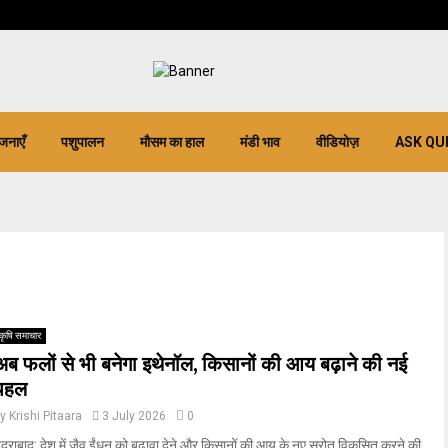
जनाएँ
पशुपालन
मौसम का हाल
मंडी भाव
वीडियोज़
ASK QU
कृषि समाचार
अब फलों से भी बनेगा इथेनॉल, किसानों की आय बढ़ाने की नई
पहल
by
Krishi Pitaara
3 July 2026
0
ैदराबाद: देश में जैव ईंधन को बढ़ावा देने और किसानों की आय के नए स्रोत विकसित करने की