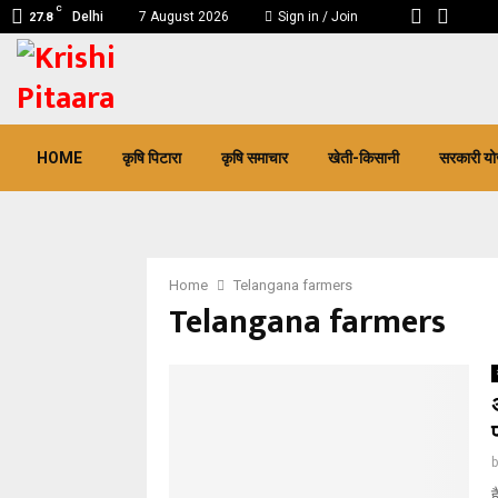
C
Delhi
7 August 2026
Sign in / Join
27.8
pp
HOME
कृषि पिटारा
कृषि समाचार
खेती-किसानी
सरकारी यो
Home
Telangana farmers
Telangana farmers
ह