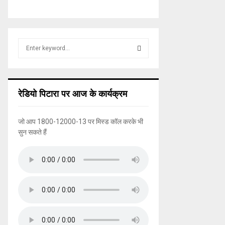
S
e
a
S
r
c
E
रेडियो पिटारा पर आज के कार्यक्रम
h
f
A
o
जो आप 1800-12000-13 पर मिस्ड कॉल करके भी
r
R
सुन सकते हैं
:
C
H