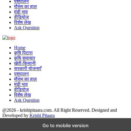
पशुपालन
मौसम का हाल
मंडी भाव
वीडियोज़
विशेष लेख
Ask Question
Home
कृषि पिटारा
कृषि समाचार
खेती-किसानी
सरकारी योजनाएँ
पशुपालन
मौसम का हाल
मंडी भाव
वीडियोज़
विशेष लेख
Ask Question
@2026 - krishipitaara.com. All Right Reserved. Designed and
Developed by
Krishi Pitaara
Facebook
Twitter
Instagram
Pinterest
Linkedin
Youtube
Email
Telegram
Whatsapp
Go to mobile version