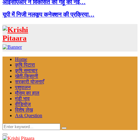
आईसीएआर ने विकसित की गेहूँ की नई…
यूपी में निजी नलकूप कनेक्शन की प्रक्रिया…
Facebook
Twitter
Instagram
Pinterest
Linkedin
Youtube
Email
Telegram
Whatsapp
Home
कृषि पिटारा
कृषि समाचार
खेती-किसानी
सरकारी योजनाएँ
पशुपालन
मौसम का हाल
मंडी भाव
वीडियोज़
विशेष लेख
Ask Question
Search
Search
for:
Facebook
Twitter
Instagram
Pinterest
Linkedin
Youtube
Email
Telegram
Whatsapp
Primary