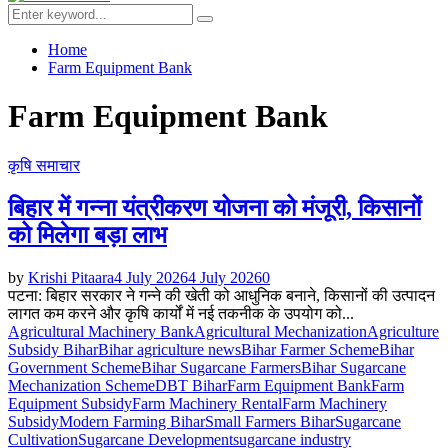
Menu
Search
Search
for:
Home
Farm Equipment Bank
Farm Equipment Bank
कृषि समाचार
बिहार में गन्ना यंत्रीकरण योजना को मंजूरी, किसानों
को मिलेगा बड़ा लाभ
by
Krishi Pitaara
4 July 2026
4 July 2026
0
पटना: बिहार सरकार ने गन्ने की खेती को आधुनिक बनाने, किसानों की उत्पादन
लागत कम करने और कृषि कार्यों में नई तकनीक के उपयोग को...
Agricultural Machinery Bank
Agricultural Mechanization
Agriculture
Subsidy Bihar
Bihar agriculture news
Bihar Farmer Scheme
Bihar
Government Scheme
Bihar Sugarcane Farmers
Bihar Sugarcane
Mechanization Scheme
DBT Bihar
Farm Equipment Bank
Farm
Equipment Subsidy
Farm Machinery Rental
Farm Machinery
Subsidy
Modern Farming Bihar
Small Farmers Bihar
Sugarcane
Cultivation
Sugarcane Development
sugarcane industry