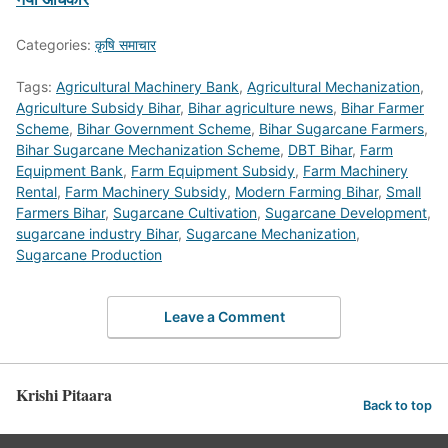
Categories:
कृषि समाचार
Tags:
Agricultural Machinery Bank
,
Agricultural Mechanization
,
Agriculture Subsidy Bihar
,
Bihar agriculture news
,
Bihar Farmer
Scheme
,
Bihar Government Scheme
,
Bihar Sugarcane Farmers
,
Bihar Sugarcane Mechanization Scheme
,
DBT Bihar
,
Farm
Equipment Bank
,
Farm Equipment Subsidy
,
Farm Machinery
Rental
,
Farm Machinery Subsidy
,
Modern Farming Bihar
,
Small
Farmers Bihar
,
Sugarcane Cultivation
,
Sugarcane Development
,
sugarcane industry Bihar
,
Sugarcane Mechanization
,
Sugarcane Production
Leave a Comment
Krishi Pitaara
Back to top