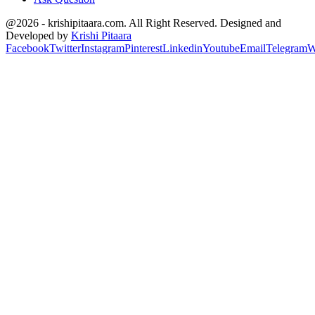
@2026 - krishipitaara.com. All Right Reserved. Designed and
Developed by
Krishi Pitaara
Facebook
Twitter
Instagram
Pinterest
Linkedin
Youtube
Email
Telegram
W