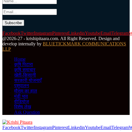
Facebook
Twitter
Instagram
Pinterest
Linkedin
Youtube
Email
Telegram
W
@2026-27 - krishipitaara.com. All Right Reserved. Design and
develop internally by
BLUETICKMARK COMMUNICATIONS
LLP
Home
कृषि पिटारा
कृषि समाचार
खेती-किसानी
सरकारी योजनाएँ
पशुपालन
मौसम का हाल
मंडी भाव
वीडियोज़
विशेष लेख
Ask Question
Facebook
Twitter
Instagram
Pinterest
Linkedin
Youtube
Email
Telegram
W