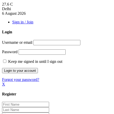
27.6
C
Delhi
6 August 2026
Sign in / Join
Login
Username or email
Password
Keep me signed in until I sign out
Forgot your password?
X
Register