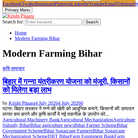
Facebook
Twitter
Instagram
Pinterest
Linkedin
Youtube
Email
Telegram
W
Primary Menu
Search for:
Search
Home
Modern Farming Bihar
Modern Farming Bihar
कृषि समाचार
बिहार में गन्ना यंत्रीकरण योजना को मंजूरी, किसानों
को मिलेगा बड़ा लाभ
by
Krishi Pitaara
4 July 2026
4 July 2026
0
पटना: बिहार सरकार ने गन्ने की खेती को आधुनिक बनाने, किसानों की उत्पादन
लागत कम करने और कृषि कार्यों में नई तकनीक के उपयोग को...
Agricultural Machinery Bank
Agricultural Mechanization
Agriculture
Subsidy Bihar
Bihar agriculture news
Bihar Farmer Scheme
Bihar
Government Scheme
Bihar Sugarcane Farmers
Bihar Sugarcane
Mechanization Scheme
DBT Bihar
Farm Equipment Bank
Farm