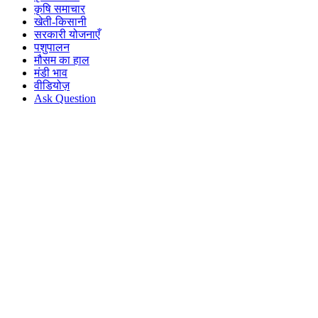
कृषि समाचार
खेती-किसानी
सरकारी योजनाएँ
पशुपालन
मौसम का हाल
मंडी भाव
वीडियोज़
Ask Question