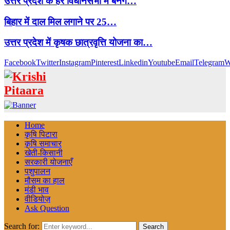
उत्तर प्रदेश के हर विधानसभा में बनेंगे…
बिहार में दाल मिल लगाने पर 25…
उत्तर प्रदेश में कृषक छात्रवृत्ति योजना का…
Facebook
Twitter
Instagram
Pinterest
Linkedin
Youtube
Email
Telegram
W
Home
कृषि पिटारा
कृषि समाचार
खेती-किसानी
सरकारी योजनाएँ
पशुपालन
मौसम का हाल
मंडी भाव
वीडियोज़
Ask Question
Search for:
Search