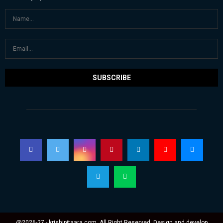
@2026-27 - krishipitaara.com. All Right Reserved. Design and develop