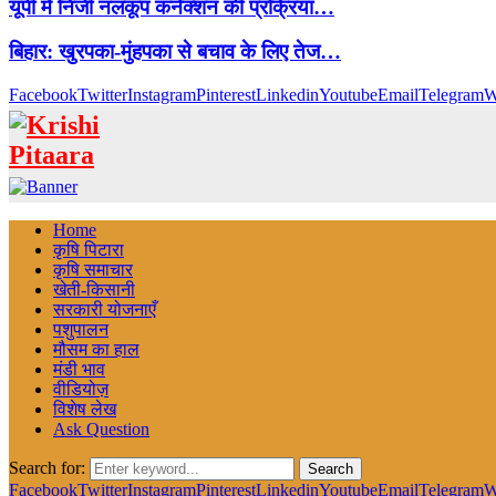
यूपी में निजी नलकूप कनेक्शन की प्रक्रिया…
बिहार: खुरपका-मुंहपका से बचाव के लिए तेज…
Facebook
Twitter
Instagram
Pinterest
Linkedin
Youtube
Email
Telegram
W
Home
कृषि पिटारा
कृषि समाचार
खेती-किसानी
सरकारी योजनाएँ
पशुपालन
मौसम का हाल
मंडी भाव
वीडियोज़
विशेष लेख
Ask Question
Search for:
Search
Facebook
Twitter
Instagram
Pinterest
Linkedin
Youtube
Email
Telegram
W