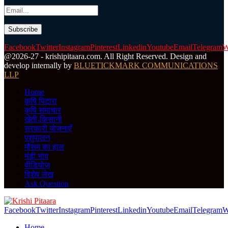
Facebook
Twitter
Instagram
Pinterest
Linkedin
Youtube
Email
Telegram
W
@2026-27 - krishipitaara.com. All Right Reserved. Design and
develop internally by
BLUETICKMARK COMMUNICATIONS
LLP
Home
कृषि पिटारा
कृषि समाचार
खेती-किसानी
सरकारी योजनाएँ
पशुपालन
मौसम का हाल
मंडी भाव
वीडियोज़
विशेष लेख
Ask Question
Facebook
Twitter
Instagram
Pinterest
Linkedin
Youtube
Email
Telegram
W
Home