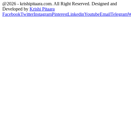
@2026 - krishipitaara.com. All Right Reserved. Designed and
Developed by
Krishi Pitaara
Facebook
Twitter
Instagram
Pinterest
Linkedin
Youtube
Email
Telegram
W