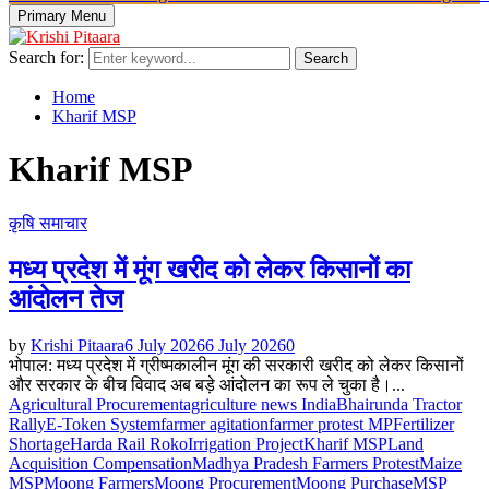
Primary Menu
Search for:
Search
Home
Kharif MSP
Kharif MSP
कृषि समाचार
मध्य प्रदेश में मूंग खरीद को लेकर किसानों का
आंदोलन तेज
by
Krishi Pitaara
6 July 2026
6 July 2026
0
भोपाल: मध्य प्रदेश में ग्रीष्मकालीन मूंग की सरकारी खरीद को लेकर किसानों
और सरकार के बीच विवाद अब बड़े आंदोलन का रूप ले चुका है।...
Agricultural Procurement
agriculture news India
Bhairunda Tractor
Rally
E-Token System
farmer agitation
farmer protest MP
Fertilizer
Shortage
Harda Rail Roko
Irrigation Project
Kharif MSP
Land
Acquisition Compensation
Madhya Pradesh Farmers Protest
Maize
MSP
Moong Farmers
Moong Procurement
Moong Purchase
MSP