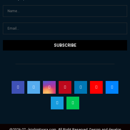
@2026-27 - krishipitaara.com. All Right Reserved. Design and develop