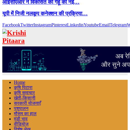
आईसीएआर ने विकसित की गेहूँ की नई…
यूपी में निजी नलकूप कनेक्शन की प्रक्रिया…
Facebook
Twitter
Instagram
Pinterest
Linkedin
Youtube
Email
Telegram
W
Home
कृषि पिटारा
कृषि समाचार
खेती-किसानी
सरकारी योजनाएँ
पशुपालन
मौसम का हाल
मंडी भाव
वीडियोज़
विशेष लेख