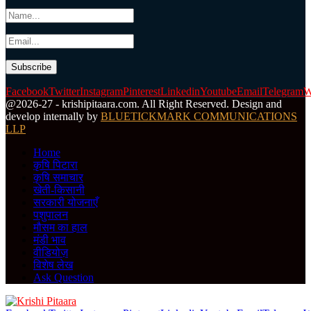
Facebook
Twitter
Instagram
Pinterest
Linkedin
Youtube
Email
Telegram
W
@2026-27 - krishipitaara.com. All Right Reserved. Design and
develop internally by
BLUETICKMARK COMMUNICATIONS
LLP
Home
कृषि पिटारा
कृषि समाचार
खेती-किसानी
सरकारी योजनाएँ
पशुपालन
मौसम का हाल
मंडी भाव
वीडियोज़
विशेष लेख
Ask Question