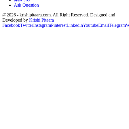
Ask Question
@2026 - krishipitaara.com. All Right Reserved. Designed and
Developed by
Krishi Pitaara
Facebook
Twitter
Instagram
Pinterest
Linkedin
Youtube
Email
Telegram
W