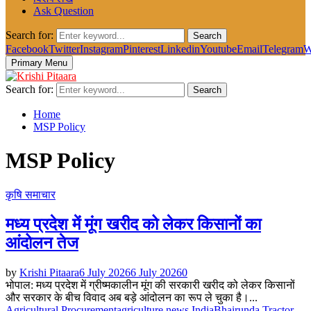
Ask Question
Search for:
Search
Facebook
Twitter
Instagram
Pinterest
Linkedin
Youtube
Email
Telegram
W
Primary Menu
Search for:
Search
Home
MSP Policy
MSP Policy
कृषि समाचार
मध्य प्रदेश में मूंग खरीद को लेकर किसानों का
आंदोलन तेज
by
Krishi Pitaara
6 July 2026
6 July 2026
0
भोपाल: मध्य प्रदेश में ग्रीष्मकालीन मूंग की सरकारी खरीद को लेकर किसानों
और सरकार के बीच विवाद अब बड़े आंदोलन का रूप ले चुका है।...
Agricultural Procurement
agriculture news India
Bhairunda Tractor