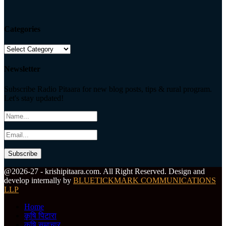
Categories
Categories
Newsletter
Subscribe Radio Pitaara for new blog posts, tips & rural program.
Let's stay updated!
Facebook
Twitter
Instagram
Pinterest
Linkedin
Youtube
Email
Telegram
Whatsapp
@2026-27 - krishipitaara.com. All Right Reserved. Design and
develop internally by
BLUETICKMARK COMMUNICATIONS
LLP
Home
कृषि पिटारा
कृषि समाचार