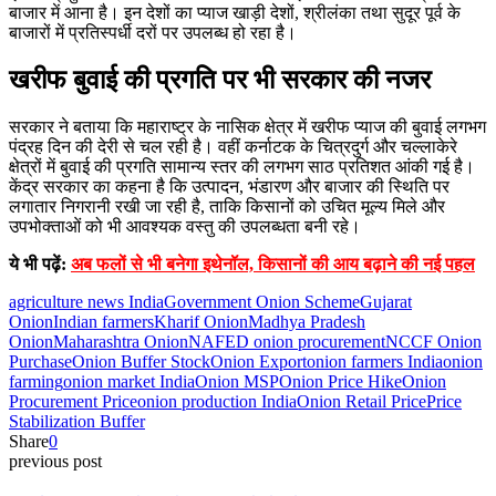
बाजार में आना है। इन देशों का प्याज खाड़ी देशों, श्रीलंका तथा सुदूर पूर्व के
बाजारों में प्रतिस्पर्धी दरों पर उपलब्ध हो रहा है।
खरीफ बुवाई की प्रगति पर भी सरकार की नजर
सरकार ने बताया कि महाराष्ट्र के नासिक क्षेत्र में खरीफ प्याज की बुवाई लगभग
पंद्रह दिन की देरी से चल रही है। वहीं कर्नाटक के चित्रदुर्ग और चल्लाकेरे
क्षेत्रों में बुवाई की प्रगति सामान्य स्तर की लगभग साठ प्रतिशत आंकी गई है।
केंद्र सरकार का कहना है कि उत्पादन, भंडारण और बाजार की स्थिति पर
लगातार निगरानी रखी जा रही है, ताकि किसानों को उचित मूल्य मिले और
उपभोक्ताओं को भी आवश्यक वस्तु की उपलब्धता बनी रहे।
ये भी पढ़ें:
अब फलों से भी बनेगा इथेनॉल, किसानों की आय बढ़ाने की नई पहल
agriculture news India
Government Onion Scheme
Gujarat
Onion
Indian farmers
Kharif Onion
Madhya Pradesh
Onion
Maharashtra Onion
NAFED onion procurement
NCCF Onion
Purchase
Onion Buffer Stock
Onion Export
onion farmers India
onion
farming
onion market India
Onion MSP
Onion Price Hike
Onion
Procurement Price
onion production India
Onion Retail Price
Price
Stabilization Buffer
Share
0
previous post