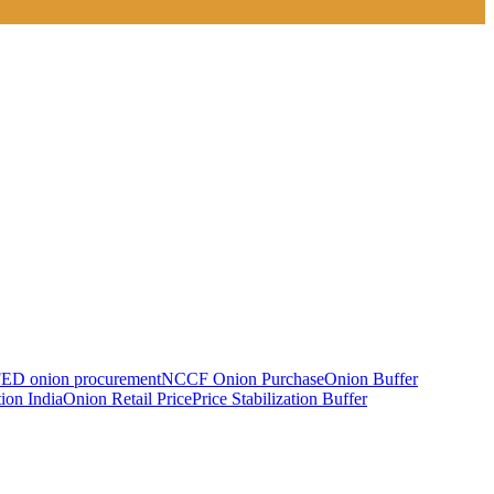
D onion procurement
NCCF Onion Purchase
Onion Buffer
ion India
Onion Retail Price
Price Stabilization Buffer