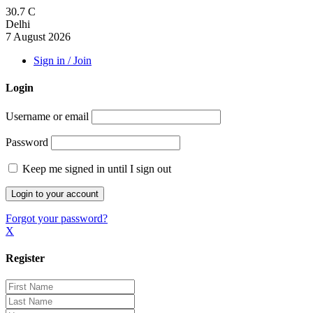
30.7
C
Delhi
7 August 2026
Sign in / Join
Login
Username or email
Password
Keep me signed in until I sign out
Forgot your password?
X
Register