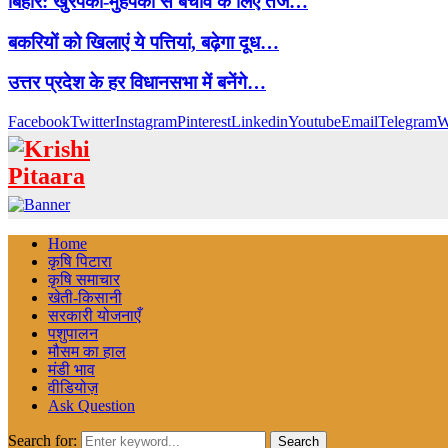
बिहार: खुरपका-मुंहपका से बचाव के लिए तेज…
बकरियों को खिलाएं ये पत्तियां, बढ़ेगा दूध…
उत्तर प्रदेश के हर विधानसभा में बनेंगे…
Facebook
Twitter
Instagram
Pinterest
Linkedin
Youtube
Email
Telegram
W
Home
कृषि पिटारा
कृषि समाचार
खेती-किसानी
सरकारी योजनाएँ
पशुपालन
मौसम का हाल
मंडी भाव
वीडियोज़
Ask Question
Search for:
Search