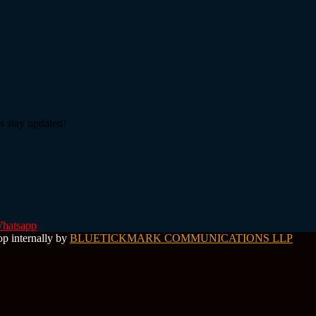
s stay updated!
hatsapp
op internally by
BLUETICKMARK COMMUNICATIONS LLP