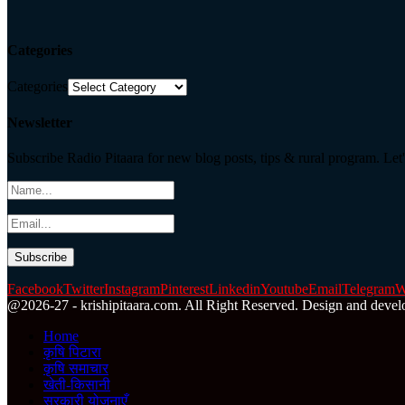
Categories
Categories
Newsletter
Subscribe Radio Pitaara for new blog posts, tips & rural program. Let'
Facebook
Twitter
Instagram
Pinterest
Linkedin
Youtube
Email
Telegram
W
@2026-27 - krishipitaara.com. All Right Reserved. Design and devel
Home
कृषि पिटारा
कृषि समाचार
खेती-किसानी
सरकारी योजनाएँ