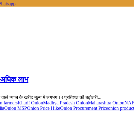
hatsapp
गा अधिक लाभ
 वाले प्याज के खरीद मूल्य में लगभग 13 प्रतिशत की बढ़ोतरी...
an farmers
Kharif Onion
Madhya Pradesh Onion
Maharashtra Onion
NAFE
dia
Onion MSP
Onion Price Hike
Onion Procurement Price
onion product