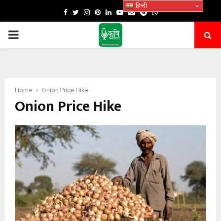
हिन्दी
Facebook
Twitter
Instagram
Pinterest
Linkedin
Youtube
Email
Telegram
Whatsapp
PRIMARY
MENU
Home
Onion Price Hike
Onion Price Hike
m
sapp