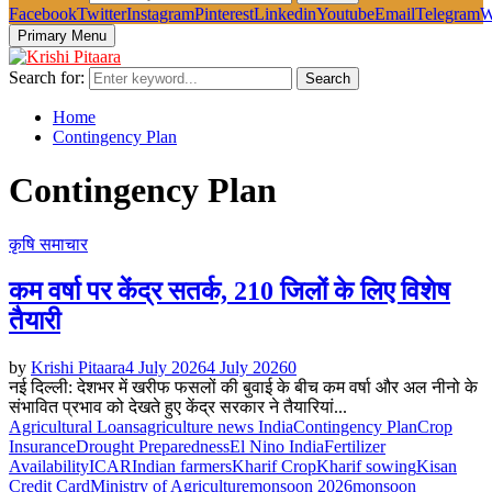
Facebook
Twitter
Instagram
Pinterest
Linkedin
Youtube
Email
Telegram
W
Primary Menu
Search for:
Search
Home
Contingency Plan
Contingency Plan
कृषि समाचार
कम वर्षा पर केंद्र सतर्क, 210 जिलों के लिए विशेष
तैयारी
by
Krishi Pitaara
4 July 2026
4 July 2026
0
नई दिल्ली: देशभर में खरीफ फसलों की बुवाई के बीच कम वर्षा और अल नीनो के
संभावित प्रभाव को देखते हुए केंद्र सरकार ने तैयारियां...
Agricultural Loans
agriculture news India
Contingency Plan
Crop
Insurance
Drought Preparedness
El Nino India
Fertilizer
Availability
ICAR
Indian farmers
Kharif Crop
Kharif sowing
Kisan
Credit Card
Ministry of Agriculture
monsoon 2026
monsoon