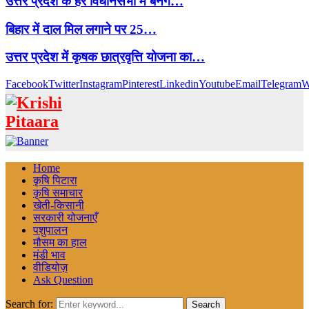
उत्तर प्रदेश के हर विधानसभा में बनेंगे…
बिहार में दाल मिल लगाने पर 25…
उत्तर प्रदेश में कृषक छात्रवृत्ति योजना का…
Facebook
Twitter
Instagram
Pinterest
Linkedin
Youtube
Email
Telegram
W
Home
कृषि पिटारा
कृषि समाचार
खेती-किसानी
सरकारी योजनाएँ
पशुपालन
मौसम का हाल
मंडी भाव
वीडियोज़
Ask Question
Search for:
Search