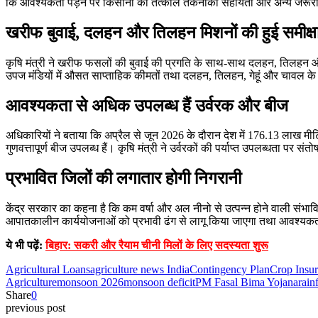
कि आवश्यकता पड़ने पर किसानों को तत्काल तकनीकी सहायता और अन्य जरूरी सेव
खरीफ बुवाई, दलहन और तिलहन मिशनों की हुई समीक्ष
कृषि मंत्री ने खरीफ फसलों की बुवाई की प्रगति के साथ-साथ दलहन, तिलहन और कप
उपज मंडियों में औसत साप्ताहिक कीमतों तथा दलहन, तिलहन, गेहूं और चावल 
आवश्यकता से अधिक उपलब्ध हैं उर्वरक और बीज
अधिकारियों ने बताया कि अप्रैल से जून 2026 के दौरान देश में 176.13 लाख मीट
गुणवत्तापूर्ण बीज उपलब्ध हैं। कृषि मंत्री ने उर्वरकों की पर्याप्त उपलब्धता पर स
प्रभावित जिलों की लगातार होगी निगरानी
केंद्र सरकार का कहना है कि कम वर्षा और अल नीनो से उत्पन्न होने वाली संभाव
आपातकालीन कार्ययोजनाओं को प्रभावी ढंग से लागू किया जाएगा तथा आवश्यकत
ये भी पढ़ें:
बिहार: सकरी और रैयाम चीनी मिलों के लिए सदस्यता शुरू
Agricultural Loans
agriculture news India
Contingency Plan
Crop Insu
Agriculture
monsoon 2026
monsoon deficit
PM Fasal Bima Yojana
rainf
Share
0
previous post