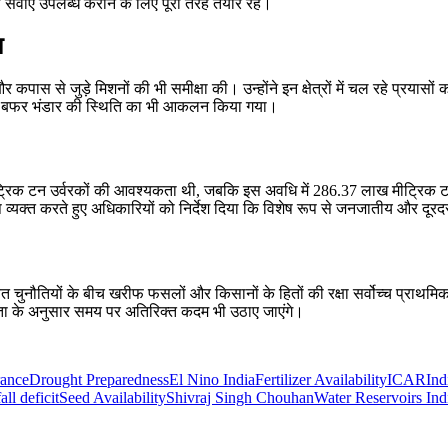
ाएं उपलब्ध कराने के लिए पूरी तरह तैयार रहें।
ा
ास से जुड़े मिशनों की भी समीक्षा की। उन्होंने इन क्षेत्रों में चल रहे प्रया
के बफर भंडार की स्थिति का भी आकलन किया गया।
्रिक टन उर्वरकों की आवश्यकता थी, जबकि इस अवधि में 286.37 लाख मीट्रिक टन उर्
ंतोष व्यक्त करते हुए अधिकारियों को निर्देश दिया कि विशेष रूप से जनजातीय और दूरदर
ित चुनौतियों के बीच खरीफ फसलों और किसानों के हितों की रक्षा सर्वोच्च प्राथ
ा के अनुसार समय पर अतिरिक्त कदम भी उठाए जाएंगे।
rance
Drought Preparedness
El Nino India
Fertilizer Availability
ICAR
Ind
all deficit
Seed Availability
Shivraj Singh Chouhan
Water Reservoirs Ind