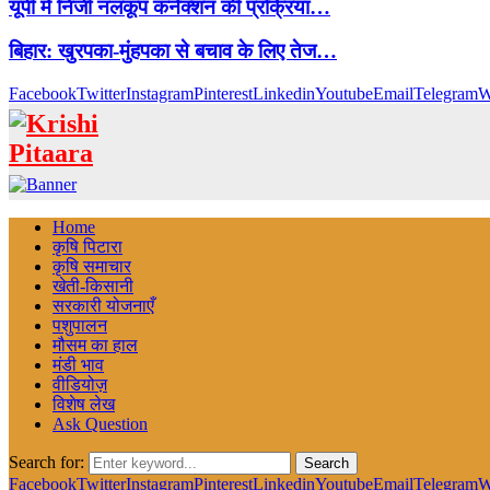
यूपी में निजी नलकूप कनेक्शन की प्रक्रिया…
बिहार: खुरपका-मुंहपका से बचाव के लिए तेज…
Facebook
Twitter
Instagram
Pinterest
Linkedin
Youtube
Email
Telegram
W
Home
कृषि पिटारा
कृषि समाचार
खेती-किसानी
सरकारी योजनाएँ
पशुपालन
मौसम का हाल
मंडी भाव
वीडियोज़
विशेष लेख
Ask Question
Search for:
Search
Facebook
Twitter
Instagram
Pinterest
Linkedin
Youtube
Email
Telegram
W