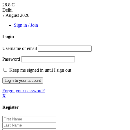
26.8
C
Delhi
7 August 2026
Sign in / Join
Login
Username or email
Password
Keep me signed in until I sign out
Forgot your password?
X
Register