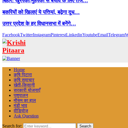
बिहार: खुरपका-मुंहपका से बचाव के लिए तेज…
बकरियों को खिलाएं ये पत्तियां, बढ़ेगा दूध…
उत्तर प्रदेश के हर विधानसभा में बनेंगे…
Facebook
Twitter
Instagram
Pinterest
Linkedin
Youtube
Email
Telegram
W
Home
कृषि पिटारा
कृषि समाचार
खेती-किसानी
सरकारी योजनाएँ
पशुपालन
मौसम का हाल
मंडी भाव
वीडियोज़
Ask Question
Search for:
Search