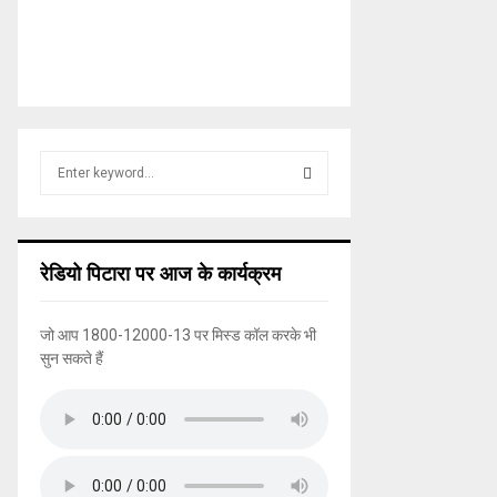
S
e
a
S
r
c
E
रेडियो पिटारा पर आज के कार्यक्रम
h
f
A
o
जो आप 1800-12000-13 पर मिस्ड कॉल करके भी
r
R
सुन सकते हैं
:
C
H