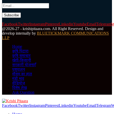
Facebook
Twitter
Instagram
Pinterest
Linkedin
Youtube
Email
Telegram
W
@2026-27 - krishipitaara.com. All Right Reserved. Design and
develop internally by
BLUETICKMARK COMMUNICATIONS
LLP
Home
कृषि पिटारा
कृषि समाचार
खेती-किसानी
सरकारी योजनाएँ
पशुपालन
मौसम का हाल
मंडी भाव
वीडियोज़
विशेष लेख
Ask Question
Facebook
Twitter
Instagram
Pinterest
Linkedin
Youtube
Email
Telegram
W