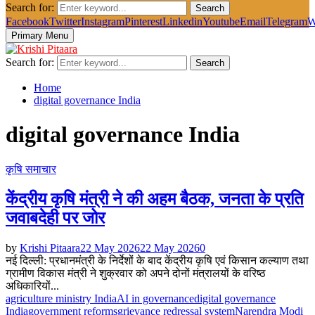
Search for:
Search
Facebook
Twitter
Instagram
Pinterest
Linkedin
Youtube
Email
Telegram
W
Primary Menu
Search for:
Search
Home
digital governance India
digital governance India
कृषि समाचार
केंद्रीय कृषि मंत्री ने की अहम बैठक, जनता के प्रति
जवाबदेही पर जोर
by
Krishi Pitaara
22 May 2026
22 May 2026
0
नई दिल्ली: प्रधानमंत्री के निर्देशों के बाद केंद्रीय कृषि एवं किसान कल्याण तथा
ग्रामीण विकास मंत्री ने शुक्रवार को अपने दोनों मंत्रालयों के वरिष्ठ
अधिकारियों...
agriculture ministry India
AI in governance
digital governance
India
government reforms
grievance redressal system
Narendra Modi