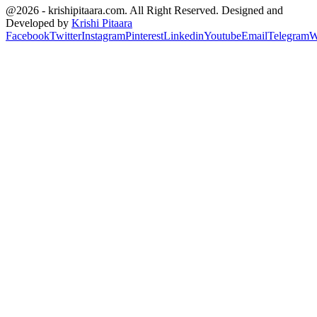
@2026 - krishipitaara.com. All Right Reserved. Designed and
Developed by
Krishi Pitaara
Facebook
Twitter
Instagram
Pinterest
Linkedin
Youtube
Email
Telegram
W