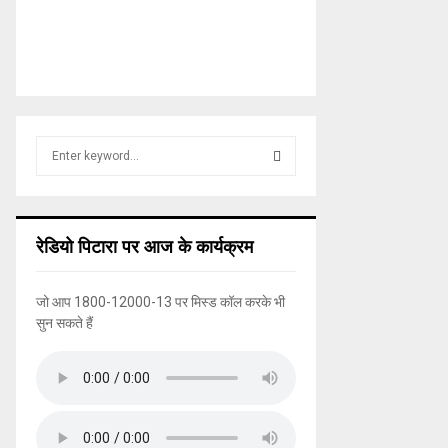
S
e
a
S
r
c
E
रेडियो पिटारा पर आज के कार्यक्रम
h
f
A
o
जो आप 1800-12000-13 पर मिस्ड कॉल करके भी
r
R
सुन सकते हैं
:
C
H