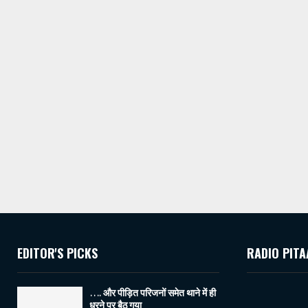
EDITOR'S PICKS
RADIO PITA
…. और पीड़ित परिजनों समेत थाने में ही
धरने पर बैठ गया