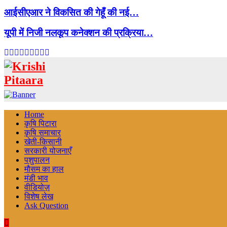
आईसीएआर ने विकसित की गेहूँ की नई…
यूपी में निजी नलकूप कनेक्शन की प्रक्रिया…
Facebook
Twitter
Instagram
Pinterest
Linkedin
Youtube
Email
Telegram
Whatsapp
Home
कृषि पिटारा
कृषि समाचार
खेती-किसानी
सरकारी योजनाएँ
पशुपालन
मौसम का हाल
मंडी भाव
वीडियोज़
विशेष लेख
Ask Question