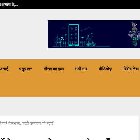
5 अगस्त से,…
प्रधानमंत्री फसल बीमा
जनाएँ
पशुपालन
मौसम का हाल
मंडी भाव
वीडियोज़
विशेष लेख
ी ऐसे करें देखभाल, घटते उत्पादन को बढ़ाएँ