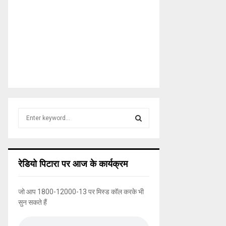
S
e
a
S
r
c
E
रेडियो पिटारा पर आज के कार्यक्रम
h
f
A
o
जो आप 1800-12000-13 पर मिस्ड कॉल करके भी
r
R
सुन सकते हैं
:
C