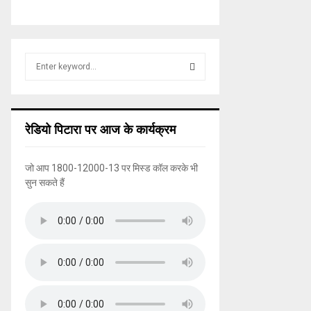
S
e
a
S
r
c
E
रेडियो पिटारा पर आज के कार्यक्रम
h
f
A
o
जो आप 1800-12000-13 पर मिस्ड कॉल करके भी
r
R
सुन सकते हैं
:
C
H