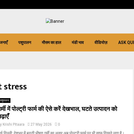
जनाएँ
पशुपालन
मौसम का हाल
मंडी भाव
वीडियोज़
ASK QU
 stress
पशुपालन
गर्मी में पोल्ट्री फार्म की ऐसे करें देखभाल, घटते उत्पादन को
बढ़ाएँ
by
Krishi Pitaara
27 May 2026
0
ई दिल्ली: देशभर में बढ़ती भीषण गर्मी का असर अब पोल्ट्री फार्म पर भी साफ दिखने लगा है।