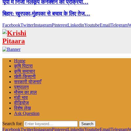
यूपी में निजी नलकूप कनेक्शन की प्रक्रिया…
बिहार: खुरपका-मुंहपका से बचाव के लिए तेज…
Facebook
Twitter
Instagram
Pinterest
Linkedin
Youtube
Email
Telegram
W
Home
कृषि पिटारा
कृषि समाचार
खेती-किसानी
सरकारी योजनाएँ
पशुपालन
मौसम का हाल
मंडी भाव
वीडियोज़
विशेष लेख
Ask Question
Search for:
Search
Facebook
Twitter
Instagram
Pinterest
Linkedin
Youtube
Email
Telegram
W