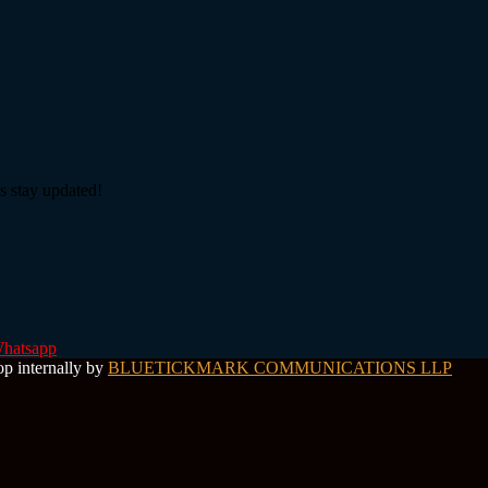
s stay updated!
hatsapp
op internally by
BLUETICKMARK COMMUNICATIONS LLP