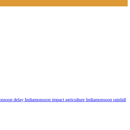
nsoon delay India
monsoon impact agriculture India
monsoon rainfall