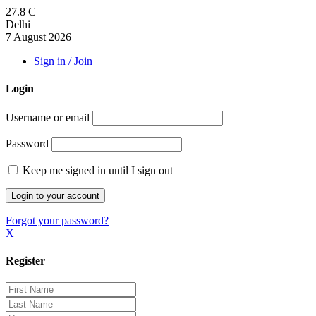
27.8
C
Delhi
7 August 2026
Sign in / Join
Login
Username or email
Password
Keep me signed in until I sign out
Forgot your password?
X
Register