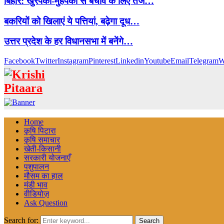
बिहार: खुरपका-मुंहपका से बचाव के लिए तेज…
बकरियों को खिलाएं ये पत्तियां, बढ़ेगा दूध…
उत्तर प्रदेश के हर विधानसभा में बनेंगे…
Facebook
Twitter
Instagram
Pinterest
Linkedin
Youtube
Email
Telegram
W
Home
कृषि पिटारा
कृषि समाचार
खेती-किसानी
सरकारी योजनाएँ
पशुपालन
मौसम का हाल
मंडी भाव
वीडियोज़
Ask Question
Search for:
Search