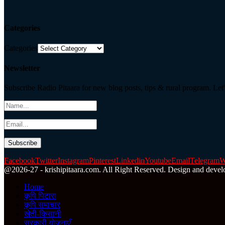
Categories
Categories
Newsletter
Subscribe Radio Pitaara for new blog posts, tips & rural program. Let'
Facebook
Twitter
Instagram
Pinterest
Linkedin
Youtube
Email
Telegram
W
@2026-27 - krishipitaara.com. All Right Reserved. Design and devel
Home
कृषि पिटारा
कृषि समाचार
खेती-किसानी
सरकारी योजनाएँ