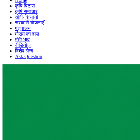
Home
कृषि पिटारा
कृषि समाचार
खेती-किसानी
सरकारी योजनाएँ
पशुपालन
मौसम का हाल
मंडी भाव
वीडियोज़
विशेष लेख
Ask Question