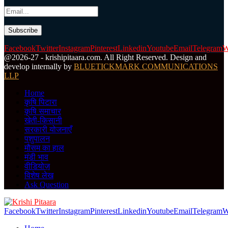
Facebook
Twitter
Instagram
Pinterest
Linkedin
Youtube
Email
Telegram
W
@2026-27 - krishipitaara.com. All Right Reserved. Design and
develop internally by
BLUETICKMARK COMMUNICATIONS
LLP
Home
कृषि पिटारा
कृषि समाचार
खेती-किसानी
सरकारी योजनाएँ
पशुपालन
मौसम का हाल
मंडी भाव
वीडियोज़
विशेष लेख
Ask Question
Facebook
Twitter
Instagram
Pinterest
Linkedin
Youtube
Email
Telegram
W