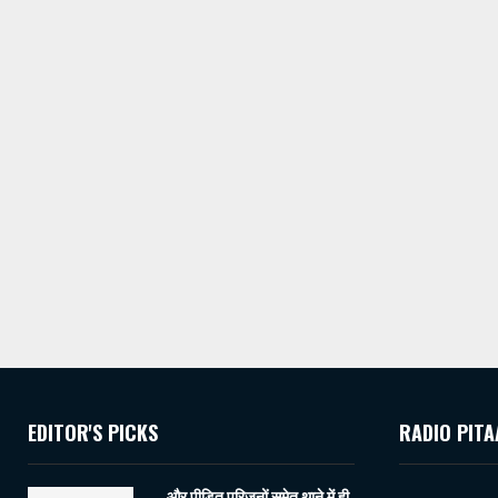
EDITOR'S PICKS
RADIO PITA
…. और पीड़ित परिजनों समेत थाने में ही