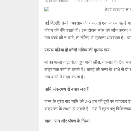
by
Krishi Pitaara
24 September 2025
0
नई दिल्ली:
डेयरी व्यवसाय की सफलता एक स्वस्थ बछड़े या 
जीवन की नींव रखते हैं। इस दौरान सांस की जांच करना
गाय बच्चे को न चाटे, तो तौलिए से सुखाना आवश्यक है।
स्वस्थ
बछिया
ही
बनेगी
भविष्य
की
दूधारू
गाय
मां का पहला गाढ़ा पीला दूध यानी खीस, नवजात के लिए स
संक्रामक रोगों से बचाते हैं। बछड़े को जन्म के आधे से
गाय बनने में मदद करता है।
नाभि
संक्रमण
से
बचाव
जरूरी
जन्म के तुरंत बाद नाभि को 2-3 इंच की दूरी पर काटकर एं
संक्रमण के लक्षण हो सकते हैं। ऐसे में तुरंत पशु चिकित
खान
–
पान
और
पोषण
के
नियम