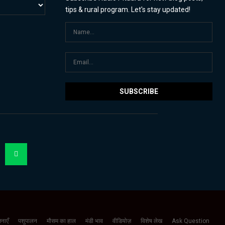
tips & rural program. Let's stay updated!
नाएँ
पशुपालन
मौसम का हाल
मंडी भाव
वीडियोज़
विशेष लेख
Ask Question