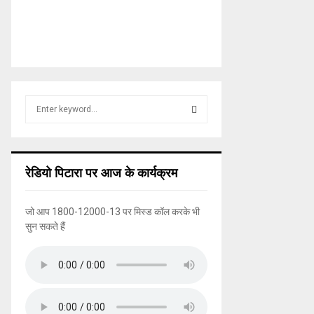
S
e
a
S
r
c
E
रेडियो पिटारा पर आज के कार्यक्रम
h
f
A
o
जो आप 1800-12000-13 पर मिस्ड कॉल करके भी
r
R
सुन सकते हैं
:
C
H