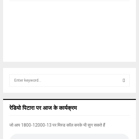
S
e
a
S
r
c
E
रेडियो पिटारा पर आज के कार्यक्रम
h
f
A
o
जो आप 1800-12000-13 पर मिस्ड कॉल करके भी सुन सकते हैं
r
R
: