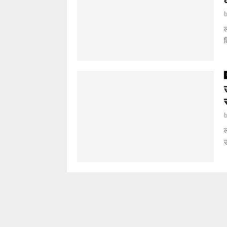
ल
ल
ल
उ