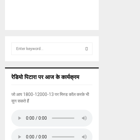
S
e
a
S
r
c
E
रेडियो पिटारा पर आज के कार्यक्रम
h
f
A
o
जो आप 1800-12000-13 पर मिस्ड कॉल करके भी
r
R
सुन सकते हैं
:
C
H