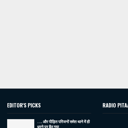
EDITOR'S PICKS
RADIO PITA
…. और पीड़ित परिजनों समेत थाने में ही
धरने पर बैठ गया