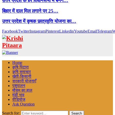
उत्तर प्रदेश के हर विधानसभा में बनेंगे…
बिहार में दाल मिल लगाने पर 25…
उत्तर प्रदेश में कृषक छात्रवृत्ति योजना का…
Facebook
Twitter
Instagram
Pinterest
Linkedin
Youtube
Email
Telegram
W
Home
कृषि पिटारा
कृषि समाचार
खेती-किसानी
सरकारी योजनाएँ
पशुपालन
मौसम का हाल
मंडी भाव
वीडियोज़
Ask Question
Search for:
Search