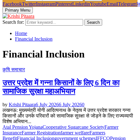
Facebook
Twitter
Instagram
Pinterest
Linkedin
Youtube
Email
Telegram
W
Primary Menu
Search for:
Search
Home
Financial Inclusion
Financial Inclusion
कृषि समाचार
उत्तर प्रदेश में गन्ना किसानों के लिए 6 दिन का
सामाजिक सुरक्षा महाअभियान
by
Krishi Pitaara
6 July 2026
6 July 2026
0
लखनऊ: मुख्यमंत्री योगी आदित्यनाथ के नेतृत्व में उत्तर प्रदेश सरकार गन्ना
किसानों और उनके परिवारों को सामाजिक सुरक्षा से जोड़ने के लिए राज्यव्यापी
विशेष अभियान...
Atal Pension Yojana
Cooperative Sugarcane Society
Farmer
Insurance
Farmer Registration
farmer welfare
Farmers
Benefit
Financial Inclusion
government schemes
IFFCO
Pension