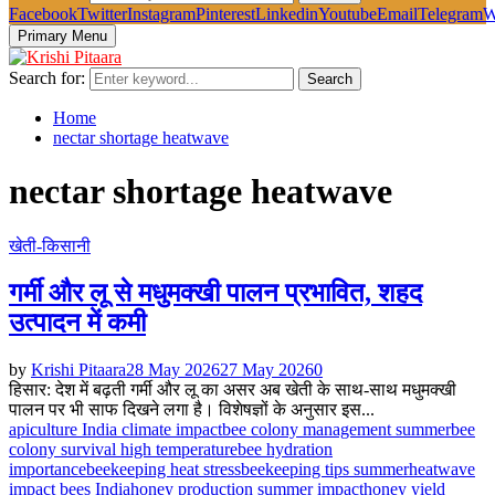
Facebook
Twitter
Instagram
Pinterest
Linkedin
Youtube
Email
Telegram
W
Primary Menu
Search for:
Search
Home
nectar shortage heatwave
nectar shortage heatwave
खेती-किसानी
गर्मी और लू से मधुमक्खी पालन प्रभावित, शहद
उत्पादन में कमी
by
Krishi Pitaara
28 May 2026
27 May 2026
0
हिसार: देश में बढ़ती गर्मी और लू का असर अब खेती के साथ-साथ मधुमक्खी
पालन पर भी साफ दिखने लगा है। विशेषज्ञों के अनुसार इस...
apiculture India climate impact
bee colony management summer
bee
colony survival high temperature
bee hydration
importance
beekeeping heat stress
beekeeping tips summer
heatwave
impact bees India
honey production summer impact
honey yield