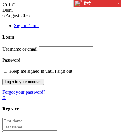
हिन्दी
29.1
C
Delhi
6 August 2026
Sign in / Join
Login
Username or email
Password
Keep me signed in until I sign out
Forgot your password?
X
Register