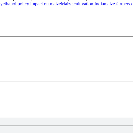
cy
ethanol policy impact on maize
Maize cultivation India
maize farmers c