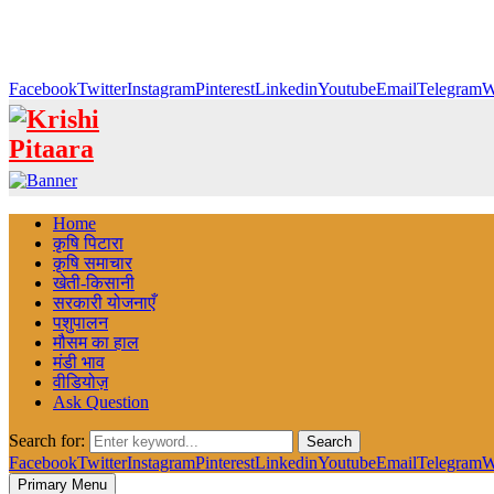
Facebook
Twitter
Instagram
Pinterest
Linkedin
Youtube
Email
Telegram
W
Home
कृषि पिटारा
कृषि समाचार
खेती-किसानी
सरकारी योजनाएँ
पशुपालन
मौसम का हाल
मंडी भाव
वीडियोज़
Ask Question
Search for:
Search
Facebook
Twitter
Instagram
Pinterest
Linkedin
Youtube
Email
Telegram
W
Primary Menu