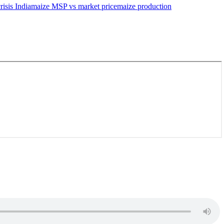
risis India
maize MSP vs market price
maize production