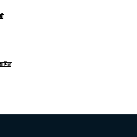
डी
 शामिल