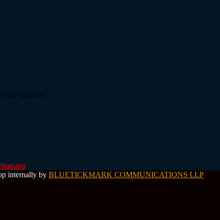
s stay updated!
hatsapp
op internally by
BLUETICKMARK COMMUNICATIONS LLP