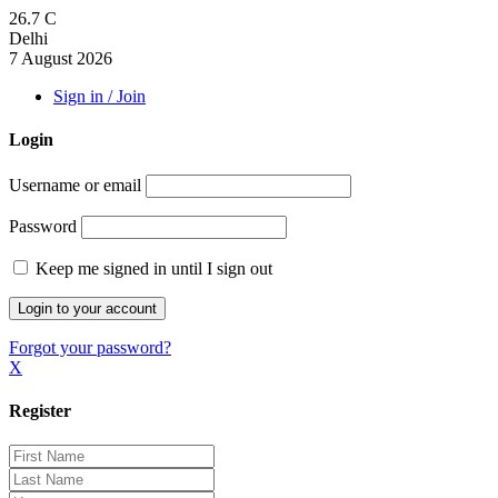
26.7
C
Delhi
7 August 2026
Sign in / Join
Login
Username or email
Password
Keep me signed in until I sign out
Forgot your password?
X
Register