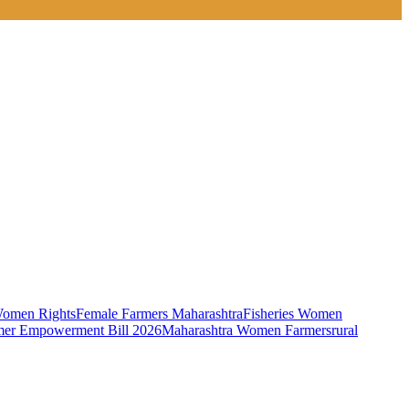
omen Rights
Female Farmers Maharashtra
Fisheries Women
er Empowerment Bill 2026
Maharashtra Women Farmers
rural