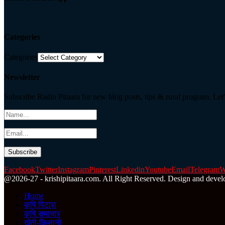
Categories
Categories
Newsletter
Subscribe Radio Pitaara for new blog posts, tips & rural program. Let'
Facebook
Twitter
Instagram
Pinterest
Linkedin
Youtube
Email
Telegram
W
@2026-27 - krishipitaara.com. All Right Reserved. Design and devel
Home
कृषि पिटारा
कृषि समाचार
खेती-किसानी