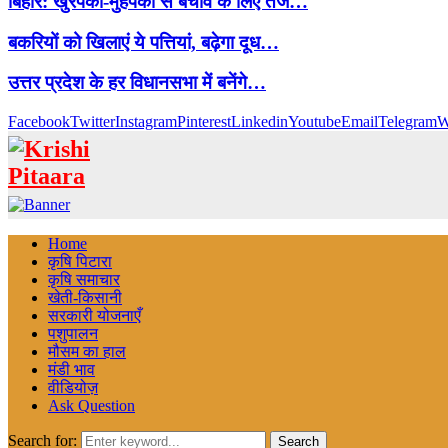
बिहार: खुरपका-मुंहपका से बचाव के लिए तेज…
बकरियों को खिलाएं ये पत्तियां, बढ़ेगा दूध…
उत्तर प्रदेश के हर विधानसभा में बनेंगे…
Facebook
Twitter
Instagram
Pinterest
Linkedin
Youtube
Email
Telegram
W
Home
कृषि पिटारा
कृषि समाचार
खेती-किसानी
सरकारी योजनाएँ
पशुपालन
मौसम का हाल
मंडी भाव
वीडियोज़
Ask Question
Search for:
Search