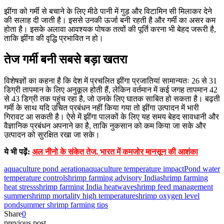
झींगा को गर्मी से बचाने के लिए मीठे पानी में गुड़ और विटामिन सी मिलाकर देने
की सलाह दी जाती है। इससे उनकी ऊर्जा बनी रहती है और गर्मी का असर कम
होता है। इसके अलावा आवश्यक पोषक तत्वों की पूर्ति करना भी बेहद जरूरी है,
ताकि झींगा की वृद्धि प्रभावित न हो।
तेज गर्मी बनी सबसे बड़ा खतरा
विशेषज्ञों का कहना है कि देश में प्रचलित झींगा प्रजातियां सामान्यतः 26 से 31
डिग्री तापमान के लिए अनुकूल होती हैं, लेकिन वर्तमान में कई जगह तापमान 42
से 43 डिग्री तक पहुंच रहा है, जो उनके लिए घातक साबित हो सकता है। बढ़ती
गर्मी के साथ यदि उचित प्रबंधन नहीं किया गया तो झींगा उत्पादन में भारी
गिरावट आ सकती है। ऐसे में झींगा पालकों के लिए यह समय बेहद सावधानी और
वैज्ञानिक प्रबंधन अपनाने का है, ताकि नुकसान को कम किया जा सके और
उत्पादन को सुरक्षित रखा जा सके।
ये भी पढ़ें:
अल नीनो के संकेत तेज, भारत में कमजोर मानसून की आशंका
aquaculture pond aeration
aquaculture temperature impact
Pond water
temperature control
shrimp farming advisory India
shrimp farming
heat stress
shrimp farming India heatwave
shrimp feed management
summer
shrimp mortality high temperature
shrimp oxygen level
pond
summer shrimp farming tips
Share
0
previous post