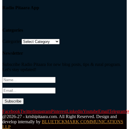
Radio Pitaara App
Categories
Categories
Newsletter
Subscribe Radio Pitaara for new blog posts, tips & rural program.
Let's stay updated!
Facebook
Twitter
Instagram
Pinterest
Linkedin
Youtube
Email
Telegram
W
@2026-27 - krishipitaara.com. All Right Reserved. Design and
develop internally by
BLUETICKMARK COMMUNICATIONS
LLP