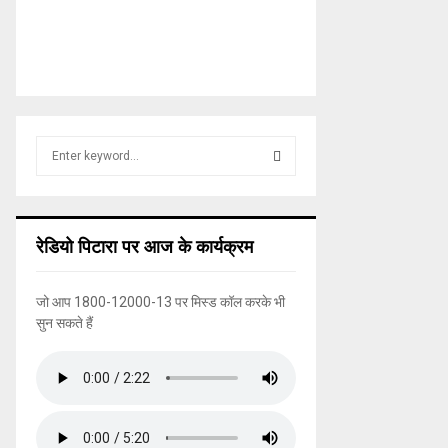
S
e
a
S
r
c
E
रेडियो पिटारा पर आज के कार्यक्रम
h
f
A
o
जो आप 1800-12000-13 पर मिस्ड कॉल करके भी
r
R
सुन सकते हैं
:
C
H